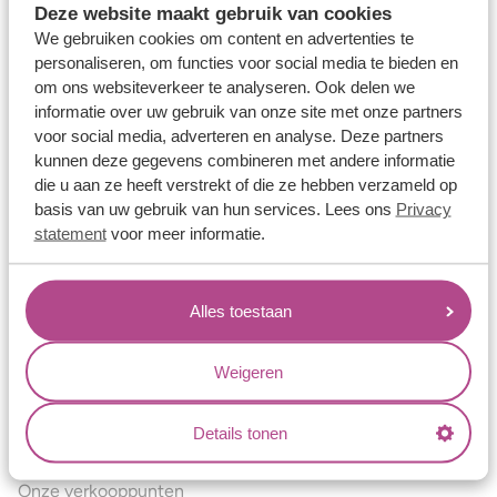
Deze website maakt gebruik van cookies
Verlovingsringen
We gebruiken cookies om content en advertenties te
Vriendschapsringen
personaliseren, om functies voor social media te bieden en
om ons websiteverkeer te analyseren. Ook delen we
Over ons
informatie over uw gebruik van onze site met onze partners
voor social media, adverteren en analyse. Deze partners
Aller Spanninga
kunnen deze gegevens combineren met andere informatie
Historie
die u aan ze heeft verstrekt of die ze hebben verzameld op
basis van uw gebruik van hun services. Lees ons
Privacy
Certificaten
statement
voor meer informatie.
Blogs
Jouw voordelen
Alles toestaan
Conflictvrije Materialen
Oneindig veel mogelijkheden
Weigeren
Kwaliteit
Details tonen
Juweliers & Contact
Onze verkooppunten