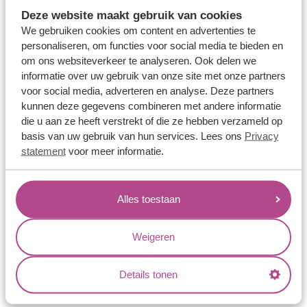
Memoireringen
Deze website maakt gebruik van cookies
Verlovingsringen
We gebruiken cookies om content en advertenties te
personaliseren, om functies voor social media te bieden en
Vriendschapsringen
om ons websiteverkeer te analyseren. Ook delen we
Over ons
informatie over uw gebruik van onze site met onze partners
voor social media, adverteren en analyse. Deze partners
Aller Spanninga
kunnen deze gegevens combineren met andere informatie
die u aan ze heeft verstrekt of die ze hebben verzameld op
Historie
basis van uw gebruik van hun services. Lees ons
Privacy
Certificaten
statement
voor meer informatie.
Blogs
Jouw voordelen
Alles toestaan
Conflictvrije Materialen
Weigeren
Oneindig veel mogelijkheden
Kwaliteit
Details tonen
Juweliers & Contact