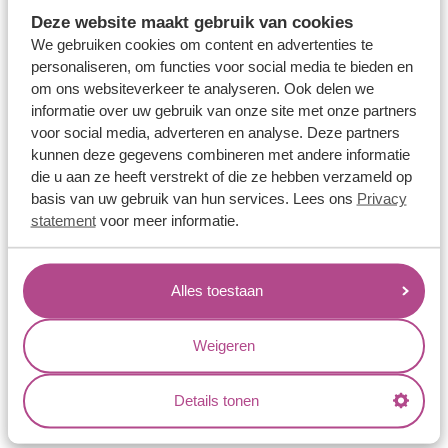
Memoireringen
Deze website maakt gebruik van cookies
Verlovingsringen
We gebruiken cookies om content en advertenties te
personaliseren, om functies voor social media te bieden en
Vriendschapsringen
om ons websiteverkeer te analyseren. Ook delen we
Over ons
informatie over uw gebruik van onze site met onze partners
voor social media, adverteren en analyse. Deze partners
Aller Spanninga
kunnen deze gegevens combineren met andere informatie
die u aan ze heeft verstrekt of die ze hebben verzameld op
Historie
basis van uw gebruik van hun services. Lees ons
Privacy
Certificaten
statement
voor meer informatie.
Blogs
Jouw voordelen
Alles toestaan
Conflictvrije Materialen
Weigeren
Oneindig veel mogelijkheden
Kwaliteit
Details tonen
Juweliers & Contact