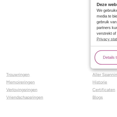
Deze webs
We gebruike
media te bi
gebruik van
partners ku
verstrekt o
Privacy sta
Details 
Ons aanbod
Over o
Trouwringen
Aller Spanni
Memoireringen
Historie
Verlovingsringen
Certificaten
Vriendschapsringen
Blogs