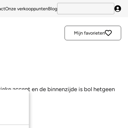
act
Onze verkooppunten
Blog
Inlo
Mijn favorieten
ssieke accent en de binnenzijde is bol hetgeen