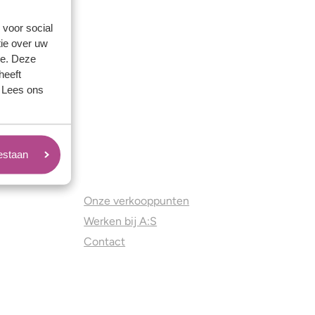
 voor social
ie over uw
se. Deze
heeft
. Lees ons
oestaan
Juweliers & Contact
Onze verkooppunten
Werken bij A:S
Contact