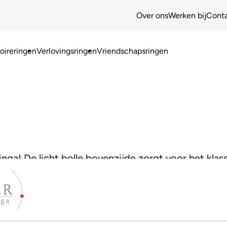
Over ons
Werken bij
Cont
ireringen
Verlovingsringen
Vriendschapsringen
inga! De licht bolle bovenzijde zorgt voor het kla
us voor maximaal draagcomfort!