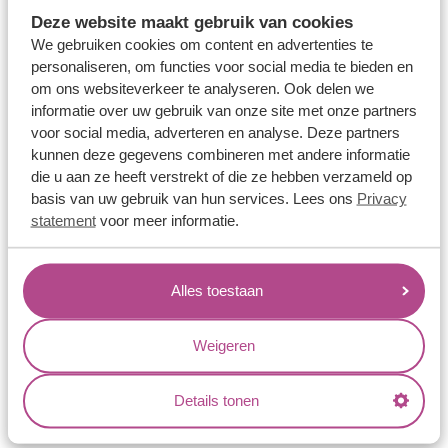
Memoireringen
Deze website maakt gebruik van cookies
Verlovingsringen
We gebruiken cookies om content en advertenties te
personaliseren, om functies voor social media te bieden en
Vriendschapsringen
om ons websiteverkeer te analyseren. Ook delen we
Over ons
informatie over uw gebruik van onze site met onze partners
voor social media, adverteren en analyse. Deze partners
Aller Spanninga
kunnen deze gegevens combineren met andere informatie
die u aan ze heeft verstrekt of die ze hebben verzameld op
Historie
basis van uw gebruik van hun services. Lees ons
Privacy
Certificaten
statement
voor meer informatie.
Blogs
Jouw voordelen
Alles toestaan
Conflictvrije Materialen
Weigeren
Oneindig veel mogelijkheden
Kwaliteit
Details tonen
Juweliers & Contact