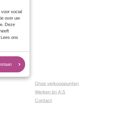
 voor social
ie over uw
se. Deze
heeft
. Lees ons
oestaan
Juweliers & Contact
Onze verkooppunten
Werken bij A:S
Contact