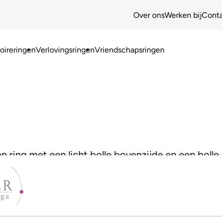
Over ons
Werken bij
Cont
ireringen
Verlovingsringen
Vriendschapsringen
en ring met een licht bolle bovenzijde en een boll