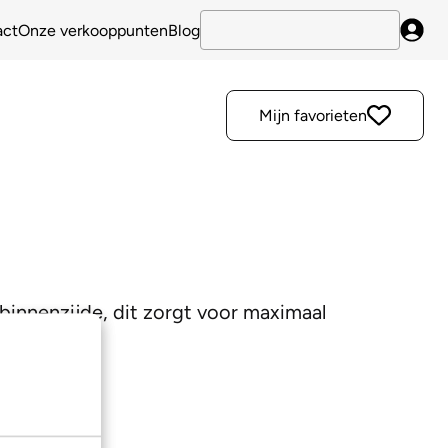
act
Onze verkooppunten
Blog
Inlo
Mijn favorieten
e binnenzijde, dit zorgt voor maximaal