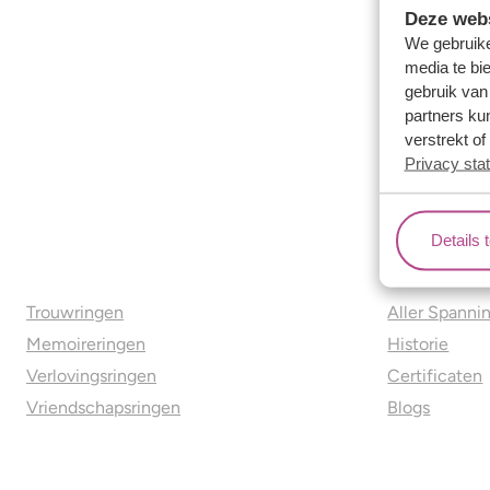
Deze webs
We gebruike
media te bi
gebruik van
partners ku
verstrekt o
Privacy sta
Details 
Ons aanbod
Over o
Trouwringen
Aller Spanni
Memoireringen
Historie
Verlovingsringen
Certificaten
Vriendschapsringen
Blogs