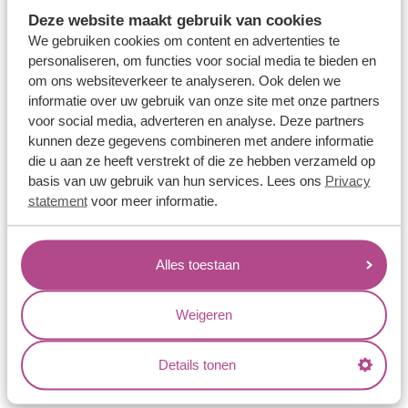
Memoireringen
Deze website maakt gebruik van cookies
Verlovingsringen
We gebruiken cookies om content en advertenties te
personaliseren, om functies voor social media te bieden en
Vriendschapsringen
om ons websiteverkeer te analyseren. Ook delen we
Over ons
informatie over uw gebruik van onze site met onze partners
voor social media, adverteren en analyse. Deze partners
Aller Spanninga
kunnen deze gegevens combineren met andere informatie
die u aan ze heeft verstrekt of die ze hebben verzameld op
Historie
basis van uw gebruik van hun services. Lees ons
Privacy
Certificaten
statement
voor meer informatie.
Blogs
Jouw voordelen
Alles toestaan
Conflictvrije Materialen
Weigeren
Oneindig veel mogelijkheden
Kwaliteit
Details tonen
Juweliers & Contact