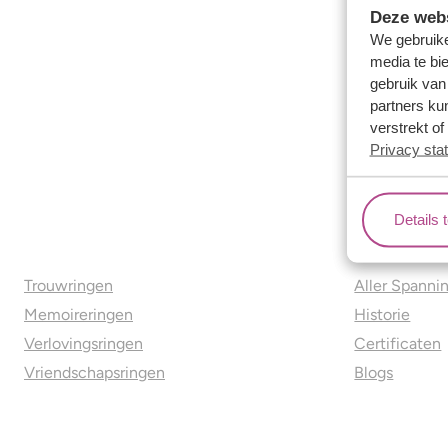
Deze webs
We gebruike
media te bi
gebruik van
partners ku
verstrekt o
Privacy sta
Details 
Ons aanbod
Over o
Trouwringen
Aller Spanni
Memoireringen
Historie
Verlovingsringen
Certificaten
Vriendschapsringen
Blogs