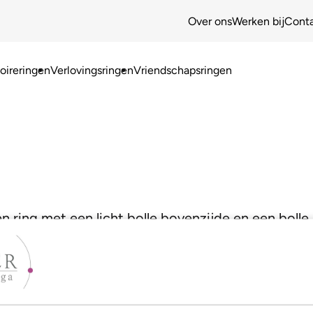
Over ons
Werken bij
Cont
ireringen
Verlovingsringen
Vriendschapsringen
en ring met een licht bolle bovenzijde en een boll