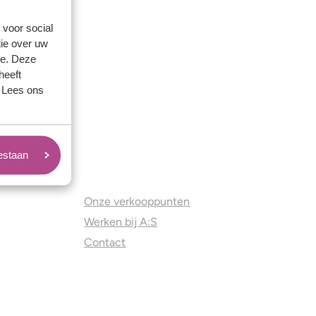
 voor social
ie over uw
se. Deze
heeft
. Lees ons
oestaan
Juweliers & Contact
Onze verkooppunten
Werken bij A:S
Contact