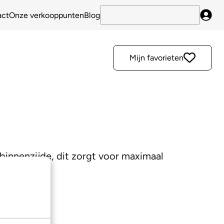
act
Onze verkooppunten
Blog
Inlo
Mijn favorieten
e binnenzijde, dit zorgt voor maximaal