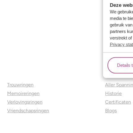
Deze webs
We gebruike
media te bi
gebruik van
partners ku
verstrekt o
Privacy sta
Details 
Ons aanbod
Over o
Trouwringen
Aller Spanni
Memoireringen
Historie
Verlovingsringen
Certificaten
Vriendschapsringen
Blogs