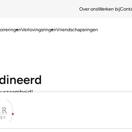
Over ons
Werken bij
Cont
ireringen
Verlovingsringen
Vriendschapsringen
dineerd
duurzaamheid!