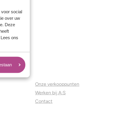
 voor social
ie over uw
se. Deze
heeft
. Lees ons
oestaan
Juweliers & Contact
Onze verkooppunten
Werken bij A:S
Contact