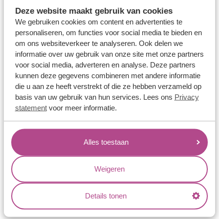
Memoireringen
Deze website maakt gebruik van cookies
Verlovingsringen
We gebruiken cookies om content en advertenties te
personaliseren, om functies voor social media te bieden en
Vriendschapsringen
om ons websiteverkeer te analyseren. Ook delen we
Over ons
informatie over uw gebruik van onze site met onze partners
voor social media, adverteren en analyse. Deze partners
Aller Spanninga
kunnen deze gegevens combineren met andere informatie
die u aan ze heeft verstrekt of die ze hebben verzameld op
Historie
basis van uw gebruik van hun services. Lees ons
Privacy
Certificaten
statement
voor meer informatie.
Blogs
Jouw voordelen
Alles toestaan
Conflictvrije Materialen
Weigeren
Oneindig veel mogelijkheden
Kwaliteit
Details tonen
Juweliers & Contact