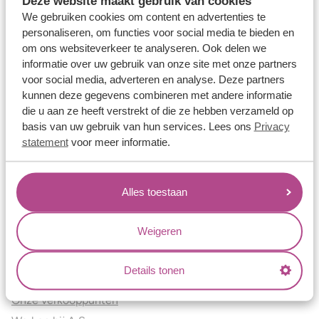
Deze website maakt gebruik van cookies
Verlovingsringen
We gebruiken cookies om content en advertenties te
Vriendschapsringen
personaliseren, om functies voor social media te bieden en
om ons websiteverkeer te analyseren. Ook delen we
Over ons
informatie over uw gebruik van onze site met onze partners
voor social media, adverteren en analyse. Deze partners
Aller Spanninga
kunnen deze gegevens combineren met andere informatie
Historie
die u aan ze heeft verstrekt of die ze hebben verzameld op
Certificaten
basis van uw gebruik van hun services. Lees ons
Privacy
Blogs
statement
voor meer informatie.
Jouw voordelen
Alles toestaan
Conflictvrije Materialen
Oneindig veel mogelijkheden
Weigeren
Kwaliteit
Juweliers & Contact
Details tonen
Onze verkooppunten