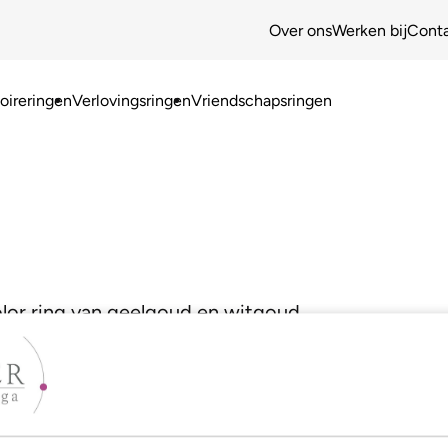
Over ons
Werken bij
Cont
ireringen
Verlovingsringen
Vriendschapsringen
olor ring van geelgoud en witgoud