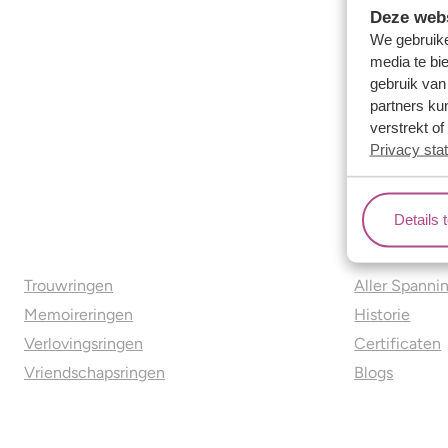
Deze webs
We gebruike
media te bi
gebruik van
partners ku
verstrekt o
Privacy sta
Details 
Ons aanbod
Over o
Trouwringen
Aller Spanni
Memoireringen
Historie
Verlovingsringen
Certificaten
Vriendschapsringen
Blogs