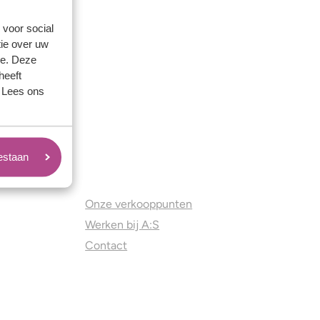
 voor social
ie over uw
se. Deze
heeft
. Lees ons
oestaan
Juweliers & Contact
Onze verkooppunten
Werken bij A:S
Contact