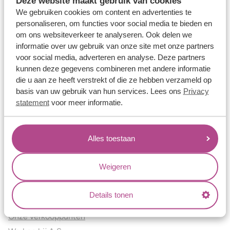
Deze website maakt gebruik van cookies
Verlovingsringen
We gebruiken cookies om content en advertenties te
Vriendschapsringen
personaliseren, om functies voor social media te bieden en
om ons websiteverkeer te analyseren. Ook delen we
Over ons
informatie over uw gebruik van onze site met onze partners
voor social media, adverteren en analyse. Deze partners
Aller Spanninga
kunnen deze gegevens combineren met andere informatie
Historie
die u aan ze heeft verstrekt of die ze hebben verzameld op
Certificaten
basis van uw gebruik van hun services. Lees ons
Privacy
Blogs
statement
voor meer informatie.
Jouw voordelen
Alles toestaan
Conflictvrije Materialen
Oneindig veel mogelijkheden
Weigeren
Kwaliteit
Juweliers & Contact
Details tonen
Onze verkooppunten