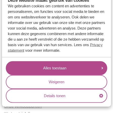
Deze website maakt gebruik van cookies
Verlovingsringen
We gebruiken cookies om content en advertenties te
Vriendschapsringen
personaliseren, om functies voor social media te bieden en
om ons websiteverkeer te analyseren. Ook delen we
Over ons
informatie over uw gebruik van onze site met onze partners
voor social media, adverteren en analyse. Deze partners
Aller Spanninga
kunnen deze gegevens combineren met andere informatie
Historie
die u aan ze heeft verstrekt of die ze hebben verzameld op
Certificaten
basis van uw gebruik van hun services. Lees ons
Privacy
Blogs
statement
voor meer informatie.
Jouw voordelen
Alles toestaan
Conflictvrije Materialen
Oneindig veel mogelijkheden
Weigeren
Kwaliteit
Juweliers & Contact
Details tonen
Onze verkooppunten