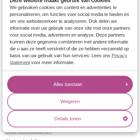
Deze website maakt gebruik van cookies
Verlovingsringen
We gebruiken cookies om content en advertenties te
Vriendschapsringen
personaliseren, om functies voor social media te bieden en
om ons websiteverkeer te analyseren. Ook delen we
Over ons
informatie over uw gebruik van onze site met onze partners
voor social media, adverteren en analyse. Deze partners
Aller Spanninga
kunnen deze gegevens combineren met andere informatie
Historie
die u aan ze heeft verstrekt of die ze hebben verzameld op
Certificaten
basis van uw gebruik van hun services. Lees ons
Privacy
Blogs
statement
voor meer informatie.
Jouw voordelen
Alles toestaan
Conflictvrije Materialen
Oneindig veel mogelijkheden
Weigeren
Kwaliteit
Juweliers & Contact
Details tonen
Onze verkooppunten