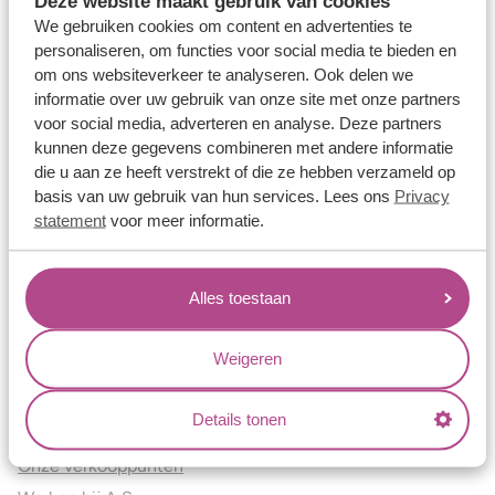
Deze website maakt gebruik van cookies
Verlovingsringen
We gebruiken cookies om content en advertenties te
Vriendschapsringen
personaliseren, om functies voor social media te bieden en
om ons websiteverkeer te analyseren. Ook delen we
Over ons
informatie over uw gebruik van onze site met onze partners
voor social media, adverteren en analyse. Deze partners
Aller Spanninga
kunnen deze gegevens combineren met andere informatie
Historie
die u aan ze heeft verstrekt of die ze hebben verzameld op
Certificaten
basis van uw gebruik van hun services. Lees ons
Privacy
Blogs
statement
voor meer informatie.
Jouw voordelen
Alles toestaan
Conflictvrije Materialen
Oneindig veel mogelijkheden
Weigeren
Kwaliteit
Juweliers & Contact
Details tonen
Onze verkooppunten