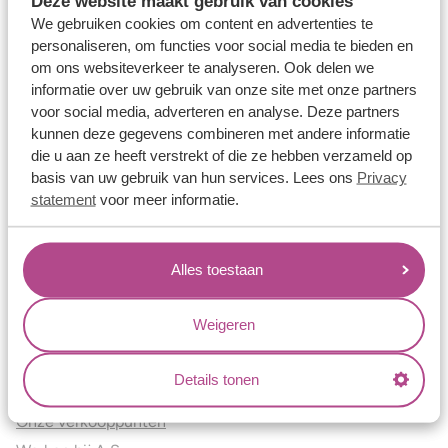
Deze website maakt gebruik van cookies
Verlovingsringen
We gebruiken cookies om content en advertenties te
Vriendschapsringen
personaliseren, om functies voor social media te bieden en
om ons websiteverkeer te analyseren. Ook delen we
Over ons
informatie over uw gebruik van onze site met onze partners
voor social media, adverteren en analyse. Deze partners
Aller Spanninga
kunnen deze gegevens combineren met andere informatie
Historie
die u aan ze heeft verstrekt of die ze hebben verzameld op
Certificaten
basis van uw gebruik van hun services. Lees ons
Privacy
Blogs
statement
voor meer informatie.
Jouw voordelen
Alles toestaan
Conflictvrije Materialen
Oneindig veel mogelijkheden
Weigeren
Kwaliteit
Juweliers & Contact
Details tonen
Onze verkooppunten