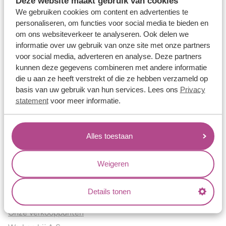
Deze website maakt gebruik van cookies
Verlovingsringen
We gebruiken cookies om content en advertenties te
Vriendschapsringen
personaliseren, om functies voor social media te bieden en
om ons websiteverkeer te analyseren. Ook delen we
Over ons
informatie over uw gebruik van onze site met onze partners
voor social media, adverteren en analyse. Deze partners
Aller Spanninga
kunnen deze gegevens combineren met andere informatie
Historie
die u aan ze heeft verstrekt of die ze hebben verzameld op
Certificaten
basis van uw gebruik van hun services. Lees ons
Privacy
Blogs
statement
voor meer informatie.
Jouw voordelen
Alles toestaan
Conflictvrije Materialen
Oneindig veel mogelijkheden
Weigeren
Kwaliteit
Juweliers & Contact
Details tonen
Onze verkooppunten