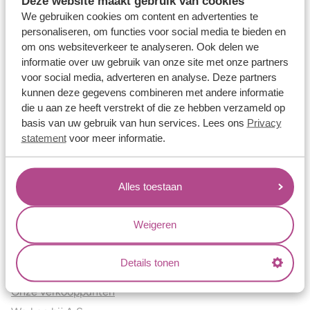
Deze website maakt gebruik van cookies
Verlovingsringen
We gebruiken cookies om content en advertenties te
Vriendschapsringen
personaliseren, om functies voor social media te bieden en
om ons websiteverkeer te analyseren. Ook delen we
Over ons
informatie over uw gebruik van onze site met onze partners
voor social media, adverteren en analyse. Deze partners
Aller Spanninga
kunnen deze gegevens combineren met andere informatie
Historie
die u aan ze heeft verstrekt of die ze hebben verzameld op
Certificaten
basis van uw gebruik van hun services. Lees ons
Privacy
Blogs
statement
voor meer informatie.
Jouw voordelen
Alles toestaan
Conflictvrije Materialen
Oneindig veel mogelijkheden
Weigeren
Kwaliteit
Juweliers & Contact
Details tonen
Onze verkooppunten