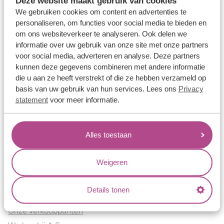
Deze website maakt gebruik van cookies
Verlovingsringen
We gebruiken cookies om content en advertenties te
Vriendschapsringen
personaliseren, om functies voor social media te bieden en
om ons websiteverkeer te analyseren. Ook delen we
Over ons
informatie over uw gebruik van onze site met onze partners
voor social media, adverteren en analyse. Deze partners
Aller Spanninga
kunnen deze gegevens combineren met andere informatie
Historie
die u aan ze heeft verstrekt of die ze hebben verzameld op
Certificaten
basis van uw gebruik van hun services. Lees ons
Privacy
Blogs
statement
voor meer informatie.
Jouw voordelen
Alles toestaan
Conflictvrije Materialen
Oneindig veel mogelijkheden
Weigeren
Kwaliteit
Juweliers & Contact
Details tonen
Onze verkooppunten