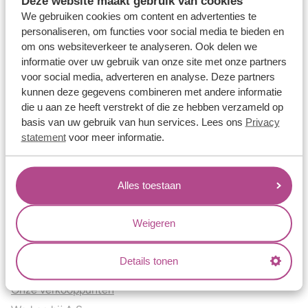
Deze website maakt gebruik van cookies
Verlovingsringen
We gebruiken cookies om content en advertenties te
Vriendschapsringen
personaliseren, om functies voor social media te bieden en
om ons websiteverkeer te analyseren. Ook delen we
Over ons
informatie over uw gebruik van onze site met onze partners
voor social media, adverteren en analyse. Deze partners
Aller Spanninga
kunnen deze gegevens combineren met andere informatie
Historie
die u aan ze heeft verstrekt of die ze hebben verzameld op
Certificaten
basis van uw gebruik van hun services. Lees ons
Privacy
Blogs
statement
voor meer informatie.
Jouw voordelen
Alles toestaan
Conflictvrije Materialen
Oneindig veel mogelijkheden
Weigeren
Kwaliteit
Juweliers & Contact
Details tonen
Onze verkooppunten