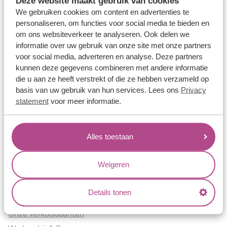
Deze website maakt gebruik van cookies
Verlovingsringen
We gebruiken cookies om content en advertenties te
Vriendschapsringen
personaliseren, om functies voor social media te bieden en
om ons websiteverkeer te analyseren. Ook delen we
Over ons
informatie over uw gebruik van onze site met onze partners
voor social media, adverteren en analyse. Deze partners
Aller Spanninga
kunnen deze gegevens combineren met andere informatie
Historie
die u aan ze heeft verstrekt of die ze hebben verzameld op
Certificaten
basis van uw gebruik van hun services. Lees ons
Privacy
Blogs
statement
voor meer informatie.
Jouw voordelen
Alles toestaan
Conflictvrije Materialen
Oneindig veel mogelijkheden
Weigeren
Kwaliteit
Juweliers & Contact
Details tonen
Onze verkooppunten