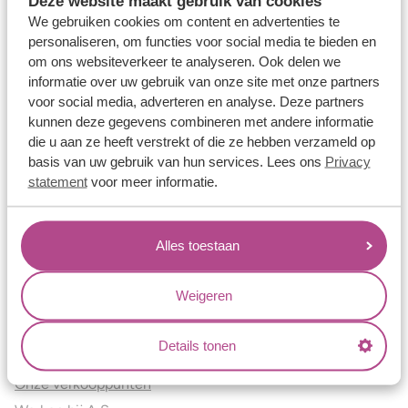
Deze website maakt gebruik van cookies
Verlovingsringen
We gebruiken cookies om content en advertenties te
Vriendschapsringen
personaliseren, om functies voor social media te bieden en
om ons websiteverkeer te analyseren. Ook delen we
Over ons
informatie over uw gebruik van onze site met onze partners
voor social media, adverteren en analyse. Deze partners
Aller Spanninga
kunnen deze gegevens combineren met andere informatie
Historie
die u aan ze heeft verstrekt of die ze hebben verzameld op
Certificaten
basis van uw gebruik van hun services. Lees ons
Privacy
Blogs
statement
voor meer informatie.
Jouw voordelen
Alles toestaan
Conflictvrije Materialen
Oneindig veel mogelijkheden
Weigeren
Kwaliteit
Juweliers & Contact
Details tonen
Onze verkooppunten