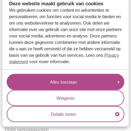
Deze website maakt gebruik van cookies
Verlovingsringen
We gebruiken cookies om content en advertenties te
Vriendschapsringen
personaliseren, om functies voor social media te bieden en
om ons websiteverkeer te analyseren. Ook delen we
Over ons
informatie over uw gebruik van onze site met onze partners
voor social media, adverteren en analyse. Deze partners
Aller Spanninga
kunnen deze gegevens combineren met andere informatie
Historie
die u aan ze heeft verstrekt of die ze hebben verzameld op
basis van uw gebruik van hun services. Lees ons
Privacy
Certificaten
statement
voor meer informatie.
Blogs
Jouw voordelen
Alles toestaan
Conflictvrije Materialen
Oneindig veel mogelijkheden
Weigeren
Kwaliteit
Details tonen
Juweliers & Contact
Onze verkooppunten