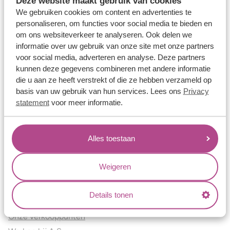
Deze website maakt gebruik van cookies
Verlovingsringen
We gebruiken cookies om content en advertenties te
Vriendschapsringen
personaliseren, om functies voor social media te bieden en
om ons websiteverkeer te analyseren. Ook delen we
Over ons
informatie over uw gebruik van onze site met onze partners
voor social media, adverteren en analyse. Deze partners
Aller Spanninga
kunnen deze gegevens combineren met andere informatie
Historie
die u aan ze heeft verstrekt of die ze hebben verzameld op
Certificaten
basis van uw gebruik van hun services. Lees ons
Privacy
Blogs
statement
voor meer informatie.
Jouw voordelen
Alles toestaan
Conflictvrije Materialen
Oneindig veel mogelijkheden
Weigeren
Kwaliteit
Juweliers & Contact
Details tonen
Onze verkooppunten