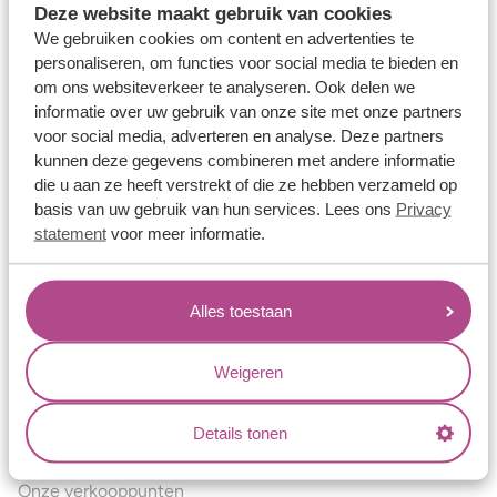
Deze website maakt gebruik van cookies
Verlovingsringen
We gebruiken cookies om content en advertenties te
Vriendschapsringen
personaliseren, om functies voor social media te bieden en
om ons websiteverkeer te analyseren. Ook delen we
Over ons
informatie over uw gebruik van onze site met onze partners
voor social media, adverteren en analyse. Deze partners
Aller Spanninga
kunnen deze gegevens combineren met andere informatie
Historie
die u aan ze heeft verstrekt of die ze hebben verzameld op
basis van uw gebruik van hun services. Lees ons
Privacy
Certificaten
statement
voor meer informatie.
Blogs
Jouw voordelen
Alles toestaan
Conflictvrije Materialen
Oneindig veel mogelijkheden
Weigeren
Kwaliteit
Details tonen
Juweliers & Contact
Onze verkooppunten