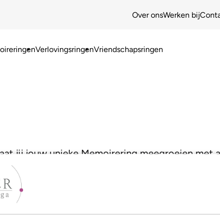
Over ons
Werken bij
Cont
ireringen
Verlovingsringen
Vriendschapsringen
Laat jij jouw unieke Memoirering meegroeien met 