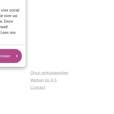
 voor social
ie over uw
se. Deze
heeft
. Lees ons
oestaan
Juweliers & Contact
Onze verkooppunten
Werken bij A:S
Contact