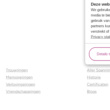
Deze webs
We gebruike
media te bi
gebruik van
partners ku
verstrekt o
Privacy sta
Details 
Ons aanbod
Over o
Trouwringen
Aller Spanni
Memoireringen
Historie
Verlovingsringen
Certificaten
Vriendschapsringen
Blogs