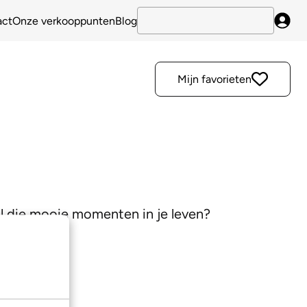
act
Onze verkooppunten
Blog
Inlo
Mijn favorieten
al die mooie momenten in je leven?