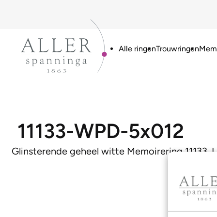
Alle ringen
Trouwringen
Memo
11133-WPD-5x012
Glinsterende geheel witte Memoirering 11133. 