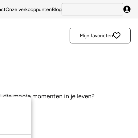
act
Onze verkooppunten
Blog
Inlo
Mijn favorieten
al die mooie momenten in je leven?