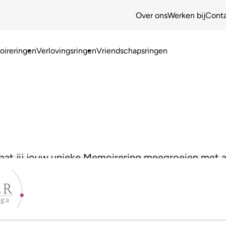
Over ons
Werken bij
Cont
ireringen
Verlovingsringen
Vriendschapsringen
Laat jij jouw unieke Memoirering meegroeien met 