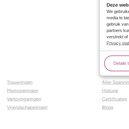
Deze webs
We gebruike
media te bi
gebruik van
partners ku
verstrekt o
Privacy sta
Details 
Ons aanbod
Over o
Trouwringen
Aller Spanni
Memoireringen
Historie
Verlovingsringen
Certificaten
Vriendschapsringen
Blogs