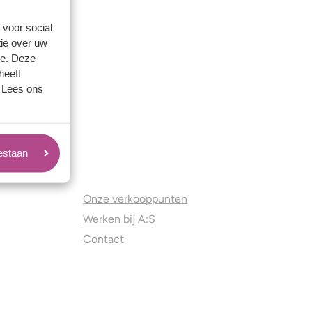
 voor social
ie over uw
se. Deze
heeft
. Lees ons
oestaan
Juweliers & Contact
Onze verkooppunten
Werken bij A:S
Contact