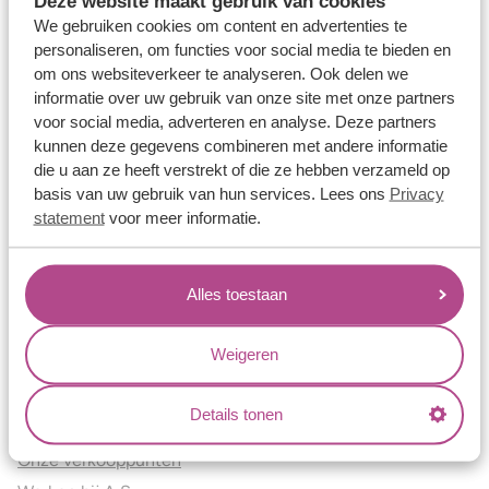
Deze website maakt gebruik van cookies
Verlovingsringen
We gebruiken cookies om content en advertenties te
Vriendschapsringen
personaliseren, om functies voor social media te bieden en
om ons websiteverkeer te analyseren. Ook delen we
Over ons
informatie over uw gebruik van onze site met onze partners
voor social media, adverteren en analyse. Deze partners
Aller Spanninga
kunnen deze gegevens combineren met andere informatie
Historie
die u aan ze heeft verstrekt of die ze hebben verzameld op
Certificaten
basis van uw gebruik van hun services. Lees ons
Privacy
Blogs
statement
voor meer informatie.
Jouw voordelen
Alles toestaan
Conflictvrije Materialen
Oneindig veel mogelijkheden
Weigeren
Kwaliteit
Juweliers & Contact
Details tonen
Onze verkooppunten