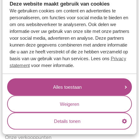
Deze website maakt gebruik van cookies
Verlovingsringen
We gebruiken cookies om content en advertenties te
Vriendschapsringen
personaliseren, om functies voor social media te bieden en
om ons websiteverkeer te analyseren. Ook delen we
Over ons
informatie over uw gebruik van onze site met onze partners
voor social media, adverteren en analyse. Deze partners
Aller Spanninga
kunnen deze gegevens combineren met andere informatie
Historie
die u aan ze heeft verstrekt of die ze hebben verzameld op
basis van uw gebruik van hun services. Lees ons
Privacy
Certificaten
statement
voor meer informatie.
Blogs
Jouw voordelen
Alles toestaan
Conflictvrije Materialen
Oneindig veel mogelijkheden
Weigeren
Kwaliteit
Details tonen
Juweliers & Contact
Onze verkooppunten