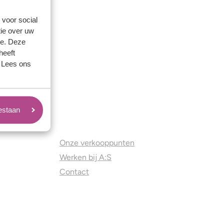
 voor social
ie over uw
se. Deze
heeft
. Lees ons
oestaan
Juweliers & Contact
Onze verkooppunten
Werken bij A:S
Contact