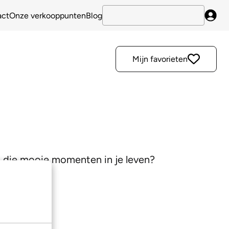
act
Onze verkooppunten
Blog
Inlo
Mijn favorieten
l die mooie momenten in je leven?