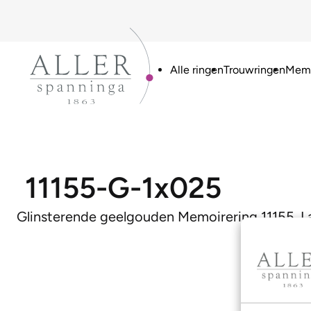
Alle ringen
Trouwringen
Memo
11155-G-1x025
Glinsterende geelgouden Memoirering 11155. La