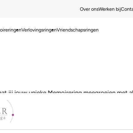
Over ons
Werken bij
Cont
ireringen
Verlovingsringen
Vriendschapsringen
at jij jouw unieke Memoirering meegroeien met a