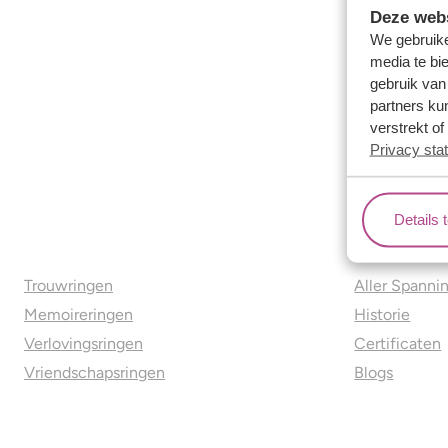
Deze webs
We gebruike
media te bi
gebruik van
partners ku
verstrekt o
Privacy sta
Details 
Ons aanbod
Over o
Trouwringen
Aller Spanni
Memoireringen
Historie
Verlovingsringen
Certificaten
Vriendschapsringen
Blogs