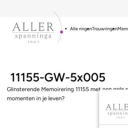
Alle ringen
Trouwringen
Memo
11155-GW-5x005
Glinsterende Memoirering 11155 met een gele s
momenten in je leven?