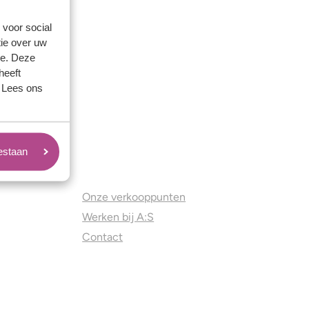
 voor social
ie over uw
se. Deze
heeft
. Lees ons
oestaan
Juweliers & Contact
Onze verkooppunten
Werken bij A:S
Contact