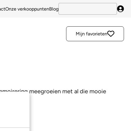
act
Onze verkooppunten
Blog
Inlo
Mijn favorieten
 Memoirering meegroeien met al die mooie