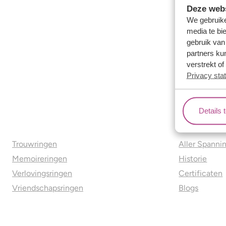
Deze webs
We gebruike
media te bi
gebruik van
partners ku
verstrekt o
Privacy sta
Details 
Ons aanbod
Over o
Trouwringen
Aller Spanni
Memoireringen
Historie
Verlovingsringen
Certificaten
Vriendschapsringen
Blogs