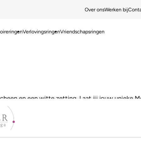
Over ons
Werken bij
Cont
ireringen
Verlovingsringen
Vriendschapsringen
cheen en een witte zetting. Laat jij jouw unieke