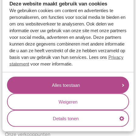
Deze website maakt gebruik van cookies
Verlovingsringen
We gebruiken cookies om content en advertenties te
Vriendschapsringen
personaliseren, om functies voor social media te bieden en
om ons websiteverkeer te analyseren. Ook delen we
Over ons
informatie over uw gebruik van onze site met onze partners
voor social media, adverteren en analyse. Deze partners
Aller Spanninga
kunnen deze gegevens combineren met andere informatie
Historie
die u aan ze heeft verstrekt of die ze hebben verzameld op
basis van uw gebruik van hun services. Lees ons
Privacy
Certificaten
statement
voor meer informatie.
Blogs
Jouw voordelen
Alles toestaan
Conflictvrije Materialen
Oneindig veel mogelijkheden
Weigeren
Kwaliteit
Details tonen
Juweliers & Contact
Onze verkooppunten