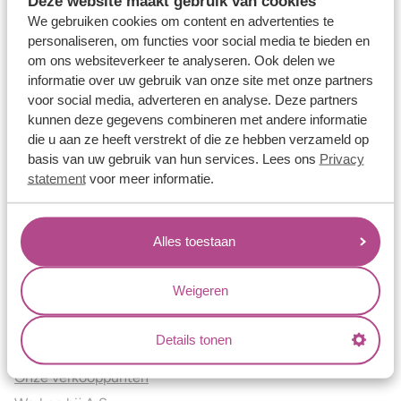
Deze website maakt gebruik van cookies
Verlovingsringen
We gebruiken cookies om content en advertenties te
Vriendschapsringen
personaliseren, om functies voor social media te bieden en
om ons websiteverkeer te analyseren. Ook delen we
Over ons
informatie over uw gebruik van onze site met onze partners
voor social media, adverteren en analyse. Deze partners
Aller Spanninga
kunnen deze gegevens combineren met andere informatie
Historie
die u aan ze heeft verstrekt of die ze hebben verzameld op
Certificaten
basis van uw gebruik van hun services. Lees ons
Privacy
Blogs
statement
voor meer informatie.
Jouw voordelen
Alles toestaan
Conflictvrije Materialen
Oneindig veel mogelijkheden
Weigeren
Kwaliteit
Juweliers & Contact
Details tonen
Onze verkooppunten