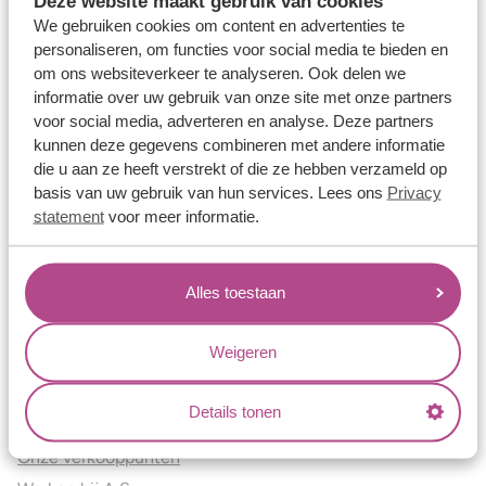
Deze website maakt gebruik van cookies
Verlovingsringen
We gebruiken cookies om content en advertenties te
Vriendschapsringen
personaliseren, om functies voor social media te bieden en
om ons websiteverkeer te analyseren. Ook delen we
Over ons
informatie over uw gebruik van onze site met onze partners
voor social media, adverteren en analyse. Deze partners
Aller Spanninga
kunnen deze gegevens combineren met andere informatie
Historie
die u aan ze heeft verstrekt of die ze hebben verzameld op
Certificaten
basis van uw gebruik van hun services. Lees ons
Privacy
Blogs
statement
voor meer informatie.
Jouw voordelen
Alles toestaan
Conflictvrije Materialen
Oneindig veel mogelijkheden
Weigeren
Kwaliteit
Juweliers & Contact
Details tonen
Onze verkooppunten