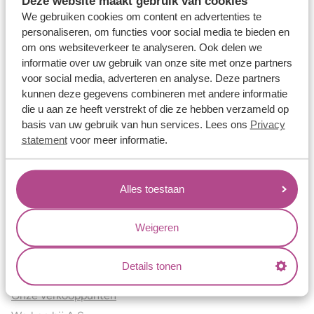
Deze website maakt gebruik van cookies
Verlovingsringen
We gebruiken cookies om content en advertenties te
Vriendschapsringen
personaliseren, om functies voor social media te bieden en
om ons websiteverkeer te analyseren. Ook delen we
Over ons
informatie over uw gebruik van onze site met onze partners
voor social media, adverteren en analyse. Deze partners
Aller Spanninga
kunnen deze gegevens combineren met andere informatie
Historie
die u aan ze heeft verstrekt of die ze hebben verzameld op
Certificaten
basis van uw gebruik van hun services. Lees ons
Privacy
Blogs
statement
voor meer informatie.
Jouw voordelen
Alles toestaan
Conflictvrije Materialen
Oneindig veel mogelijkheden
Weigeren
Kwaliteit
Juweliers & Contact
Details tonen
Onze verkooppunten