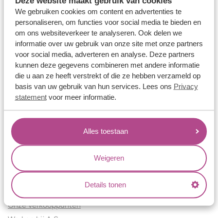
Deze website maakt gebruik van cookies
Verlovingsringen
We gebruiken cookies om content en advertenties te
Vriendschapsringen
personaliseren, om functies voor social media te bieden en
om ons websiteverkeer te analyseren. Ook delen we
Over ons
informatie over uw gebruik van onze site met onze partners
voor social media, adverteren en analyse. Deze partners
Aller Spanninga
kunnen deze gegevens combineren met andere informatie
Historie
die u aan ze heeft verstrekt of die ze hebben verzameld op
Certificaten
basis van uw gebruik van hun services. Lees ons
Privacy
Blogs
statement
voor meer informatie.
Jouw voordelen
Alles toestaan
Conflictvrije Materialen
Oneindig veel mogelijkheden
Weigeren
Kwaliteit
Juweliers & Contact
Details tonen
Onze verkooppunten