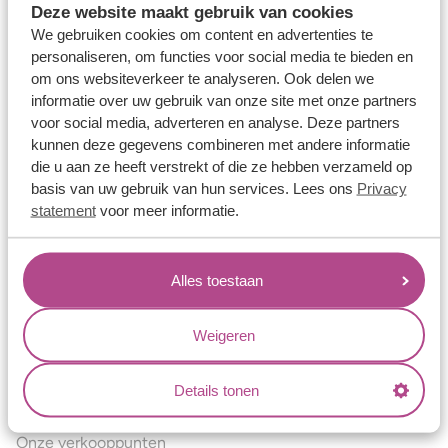
Deze website maakt gebruik van cookies
Verlovingsringen
We gebruiken cookies om content en advertenties te
Vriendschapsringen
personaliseren, om functies voor social media te bieden en
om ons websiteverkeer te analyseren. Ook delen we
Over ons
informatie over uw gebruik van onze site met onze partners
voor social media, adverteren en analyse. Deze partners
Aller Spanninga
kunnen deze gegevens combineren met andere informatie
Historie
die u aan ze heeft verstrekt of die ze hebben verzameld op
basis van uw gebruik van hun services. Lees ons
Privacy
Certificaten
statement
voor meer informatie.
Blogs
Jouw voordelen
Alles toestaan
Conflictvrije Materialen
Oneindig veel mogelijkheden
Weigeren
Kwaliteit
Details tonen
Juweliers & Contact
Onze verkooppunten