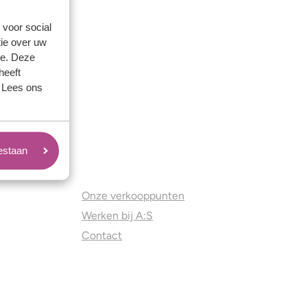
 voor social
ie over uw
se. Deze
heeft
. Lees ons
oestaan
Juweliers & Contact
Onze verkooppunten
Werken bij A:S
Contact