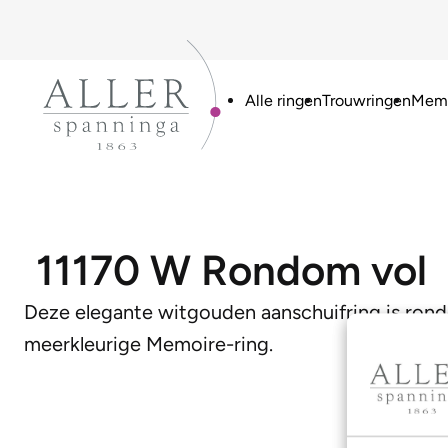
Alle ringen
Trouwringen
Memo
11170 W Rondom vol
Deze elegante witgouden aanschuifring is rond
meerkleurige Memoire-ring.