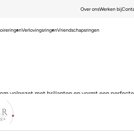
Over ons
Werken bij
Cont
ireringen
Verlovingsringen
Vriendschapsringen
om volgezet met briljanten en vormt een perfect