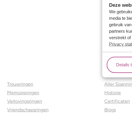
Deze webs
We gebruike
media te bi
gebruik van
partners ku
verstrekt o
Privacy sta
Details 
Ons aanbod
Over o
Trouwringen
Aller Spanni
Memoireringen
Historie
Verlovingsringen
Certificaten
Vriendschapsringen
Blogs