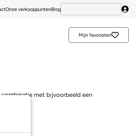
act
Onze verkooppunten
Blog
Inlo
Mijn favorieten
e combinatie met bijvoorbeeld een