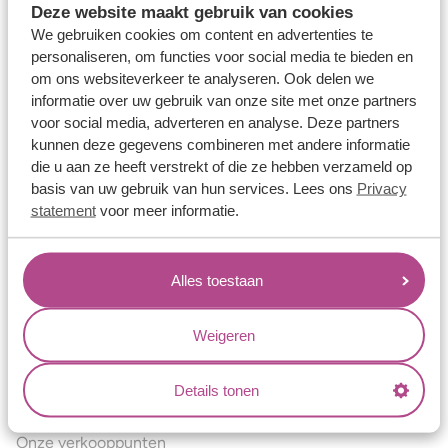
Deze website maakt gebruik van cookies
Verlovingsringen
We gebruiken cookies om content en advertenties te
Vriendschapsringen
personaliseren, om functies voor social media te bieden en
om ons websiteverkeer te analyseren. Ook delen we
Over ons
informatie over uw gebruik van onze site met onze partners
voor social media, adverteren en analyse. Deze partners
Aller Spanninga
kunnen deze gegevens combineren met andere informatie
Historie
die u aan ze heeft verstrekt of die ze hebben verzameld op
basis van uw gebruik van hun services. Lees ons
Privacy
Certificaten
statement
voor meer informatie.
Blogs
Jouw voordelen
Alles toestaan
Conflictvrije Materialen
Oneindig veel mogelijkheden
Weigeren
Kwaliteit
Details tonen
Juweliers & Contact
Onze verkooppunten