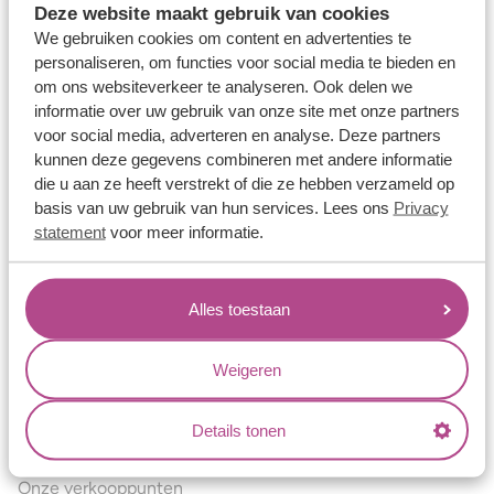
Deze website maakt gebruik van cookies
Verlovingsringen
We gebruiken cookies om content en advertenties te
Vriendschapsringen
personaliseren, om functies voor social media te bieden en
om ons websiteverkeer te analyseren. Ook delen we
Over ons
informatie over uw gebruik van onze site met onze partners
voor social media, adverteren en analyse. Deze partners
Aller Spanninga
kunnen deze gegevens combineren met andere informatie
Historie
die u aan ze heeft verstrekt of die ze hebben verzameld op
basis van uw gebruik van hun services. Lees ons
Privacy
Certificaten
statement
voor meer informatie.
Blogs
Jouw voordelen
Alles toestaan
Conflictvrije Materialen
Oneindig veel mogelijkheden
Weigeren
Kwaliteit
Details tonen
Juweliers & Contact
Onze verkooppunten