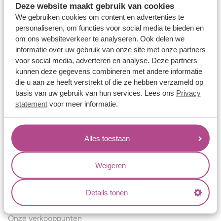
Deze website maakt gebruik van cookies
Verlovingsringen
We gebruiken cookies om content en advertenties te
Vriendschapsringen
personaliseren, om functies voor social media te bieden en
om ons websiteverkeer te analyseren. Ook delen we
Over ons
informatie over uw gebruik van onze site met onze partners
voor social media, adverteren en analyse. Deze partners
Aller Spanninga
kunnen deze gegevens combineren met andere informatie
Historie
die u aan ze heeft verstrekt of die ze hebben verzameld op
basis van uw gebruik van hun services. Lees ons
Privacy
Certificaten
statement
voor meer informatie.
Blogs
Jouw voordelen
Alles toestaan
Conflictvrije Materialen
Oneindig veel mogelijkheden
Weigeren
Kwaliteit
Details tonen
Juweliers & Contact
Onze verkooppunten