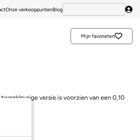
act
Onze verkooppunten
Blog
Inlo
Mijn favorieten
 tweekleurige versie is voorzien van een 0,10