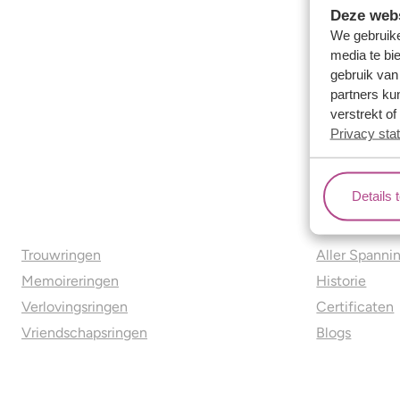
Deze webs
We gebruike
media te bi
gebruik van
partners ku
verstrekt o
Privacy sta
Details 
Ons aanbod
Over o
Trouwringen
Aller Spanni
Memoireringen
Historie
Verlovingsringen
Certificaten
Vriendschapsringen
Blogs