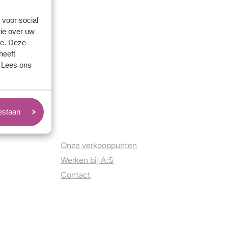
 voor social
ie over uw
se. Deze
heeft
. Lees ons
oestaan
Juweliers & Contact
Onze verkooppunten
Werken bij A:S
Contact