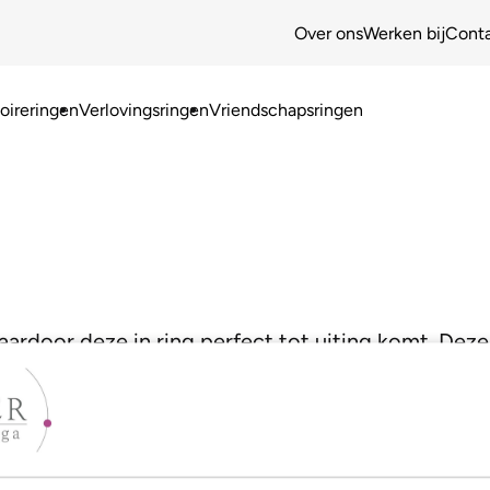
Over ons
Werken bij
Cont
ireringen
Verlovingsringen
Vriendschapsringen
aardoor deze in ring perfect tot uiting komt. Deze