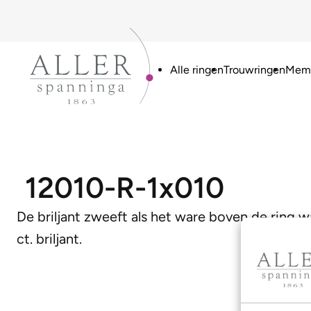
Alle ringen
Trouwringen
Memo
12010-R-1x010
De briljant zweeft als het ware boven de ring w
ct. briljant.