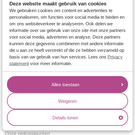
Deze website maakt gebruik van cookies
Verlovingsringen
We gebruiken cookies om content en advertenties te
Vriendschapsringen
personaliseren, om functies voor social media te bieden en
om ons websiteverkeer te analyseren. Ook delen we
Over ons
informatie over uw gebruik van onze site met onze partners
voor social media, adverteren en analyse. Deze partners
Aller Spanninga
kunnen deze gegevens combineren met andere informatie
Historie
die u aan ze heeft verstrekt of die ze hebben verzameld op
basis van uw gebruik van hun services. Lees ons
Privacy
Certificaten
statement
voor meer informatie.
Blogs
Jouw voordelen
Alles toestaan
Conflictvrije Materialen
Oneindig veel mogelijkheden
Weigeren
Kwaliteit
Details tonen
Juweliers & Contact
Onze verkooppunten