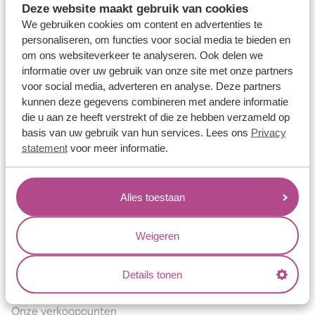
Deze website maakt gebruik van cookies
Verlovingsringen
We gebruiken cookies om content en advertenties te
Vriendschapsringen
personaliseren, om functies voor social media te bieden en
om ons websiteverkeer te analyseren. Ook delen we
Over ons
informatie over uw gebruik van onze site met onze partners
voor social media, adverteren en analyse. Deze partners
Aller Spanninga
kunnen deze gegevens combineren met andere informatie
Historie
die u aan ze heeft verstrekt of die ze hebben verzameld op
basis van uw gebruik van hun services. Lees ons
Privacy
Certificaten
statement
voor meer informatie.
Blogs
Jouw voordelen
Alles toestaan
Conflictvrije Materialen
Oneindig veel mogelijkheden
Weigeren
Kwaliteit
Details tonen
Juweliers & Contact
Onze verkooppunten