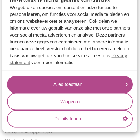
Deze website maakt gebruik van cookies
Verlovingsringen
We gebruiken cookies om content en advertenties te
Vriendschapsringen
personaliseren, om functies voor social media te bieden en
om ons websiteverkeer te analyseren. Ook delen we
Over ons
informatie over uw gebruik van onze site met onze partners
voor social media, adverteren en analyse. Deze partners
Aller Spanninga
kunnen deze gegevens combineren met andere informatie
Historie
die u aan ze heeft verstrekt of die ze hebben verzameld op
Certificaten
basis van uw gebruik van hun services. Lees ons
Privacy
Blogs
statement
voor meer informatie.
Jouw voordelen
Alles toestaan
Conflictvrije Materialen
Oneindig veel mogelijkheden
Weigeren
Kwaliteit
Juweliers & Contact
Details tonen
Onze verkooppunten