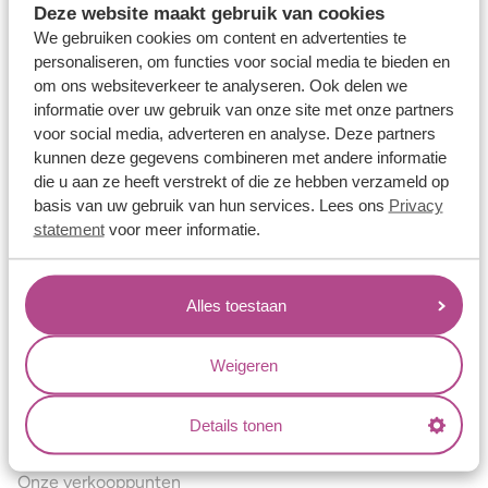
Deze website maakt gebruik van cookies
Verlovingsringen
We gebruiken cookies om content en advertenties te
Vriendschapsringen
personaliseren, om functies voor social media te bieden en
om ons websiteverkeer te analyseren. Ook delen we
Over ons
informatie over uw gebruik van onze site met onze partners
voor social media, adverteren en analyse. Deze partners
Aller Spanninga
kunnen deze gegevens combineren met andere informatie
Historie
die u aan ze heeft verstrekt of die ze hebben verzameld op
basis van uw gebruik van hun services. Lees ons
Privacy
Certificaten
statement
voor meer informatie.
Blogs
Jouw voordelen
Alles toestaan
Conflictvrije Materialen
Oneindig veel mogelijkheden
Weigeren
Kwaliteit
Details tonen
Juweliers & Contact
Onze verkooppunten