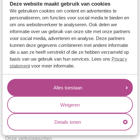
Deze website maakt gebruik van cookies
Verlovingsringen
We gebruiken cookies om content en advertenties te
Vriendschapsringen
personaliseren, om functies voor social media te bieden en
om ons websiteverkeer te analyseren. Ook delen we
Over ons
informatie over uw gebruik van onze site met onze partners
voor social media, adverteren en analyse. Deze partners
Aller Spanninga
kunnen deze gegevens combineren met andere informatie
Historie
die u aan ze heeft verstrekt of die ze hebben verzameld op
basis van uw gebruik van hun services. Lees ons
Privacy
Certificaten
statement
voor meer informatie.
Blogs
Jouw voordelen
Alles toestaan
Conflictvrije Materialen
Oneindig veel mogelijkheden
Weigeren
Kwaliteit
Details tonen
Juweliers & Contact
Onze verkooppunten