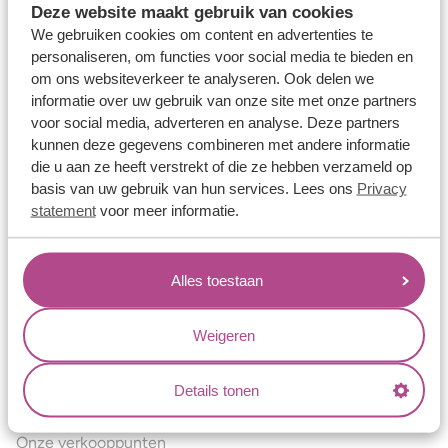
Deze website maakt gebruik van cookies
Verlovingsringen
We gebruiken cookies om content en advertenties te
Vriendschapsringen
personaliseren, om functies voor social media te bieden en
om ons websiteverkeer te analyseren. Ook delen we
Over ons
informatie over uw gebruik van onze site met onze partners
voor social media, adverteren en analyse. Deze partners
Aller Spanninga
kunnen deze gegevens combineren met andere informatie
Historie
die u aan ze heeft verstrekt of die ze hebben verzameld op
basis van uw gebruik van hun services. Lees ons
Privacy
Certificaten
statement
voor meer informatie.
Blogs
Jouw voordelen
Alles toestaan
Conflictvrije Materialen
Oneindig veel mogelijkheden
Weigeren
Kwaliteit
Details tonen
Juweliers & Contact
Onze verkooppunten