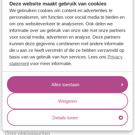
Deze website maakt gebruik van cookies
Verlovingsringen
We gebruiken cookies om content en advertenties te
Vriendschapsringen
personaliseren, om functies voor social media te bieden en
om ons websiteverkeer te analyseren. Ook delen we
Over ons
informatie over uw gebruik van onze site met onze partners
voor social media, adverteren en analyse. Deze partners
Aller Spanninga
kunnen deze gegevens combineren met andere informatie
Historie
die u aan ze heeft verstrekt of die ze hebben verzameld op
basis van uw gebruik van hun services. Lees ons
Privacy
Certificaten
statement
voor meer informatie.
Blogs
Jouw voordelen
Alles toestaan
Conflictvrije Materialen
Oneindig veel mogelijkheden
Weigeren
Kwaliteit
Details tonen
Juweliers & Contact
Onze verkooppunten